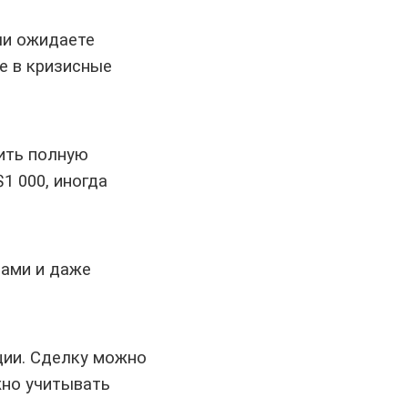
сли ожидаете
же в кризисные
ить полную
1 000, иногда
лами и даже
ции. Сделку можно
жно учитывать