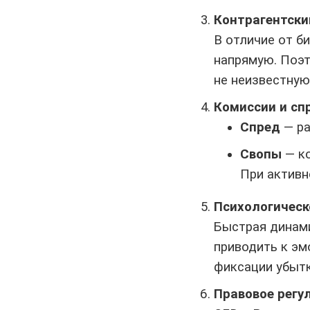
Контрагентски
В отличие от б
напрямую. Поэт
не неизвестную
Комиссии и сп
Спред
— ра
Свопы
— ко
При активн
Психологическ
Быстрая динами
приводить к э
фиксации убытк
Правовое регу