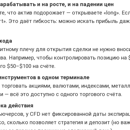
арабатывать и на росте, и на падении цен
те, что актив подорожает — открываете «long». Е
rt». Это даёт гибкость: можно искать прибыль да
входа
итному плечу для открытия сделки не нужно внос
ва. Например, чтобы контролировать позицию на $
го $50–$100 на счёте.
инструментов в одном терминале
торговать акциями, валютами, индексами, метал
 — всё это доступно с одного торгового счёта.
ока действия
ьючерсов, у CFD нет фиксированной даты экспира
о, сколько позволяет стратегия и депозит (но ва