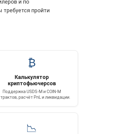
илеров и по
ы требуется пройти
₿
Калькулятор
криптофьючерсов
Поддержка USDS-M и COIN-M
трактов, расчёт PnL и ликвидации.
📉