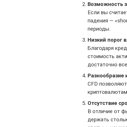
Возможность з
Если вы считае
падения — «sho
периоды.
Низкий порог 
Благодаря кред
стоимость акти
достаточно все
Разнообразие 
CFD позволяют 
криптовалютами
Отсутствие ср
В отличие от ф
держать стольк