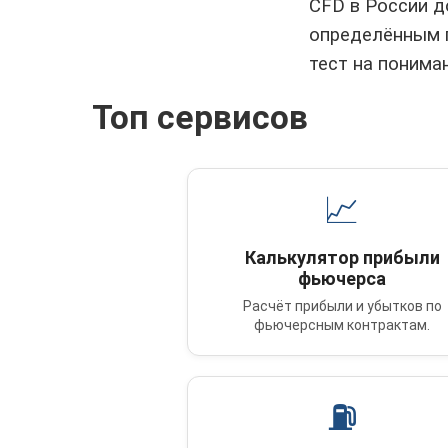
CFD в России д
определённым п
тест на понима
Топ сервисов
📈
Калькулятор прибыли
фьючерса
Расчёт прибыли и убытков по
фьючерсным контрактам.
⛽