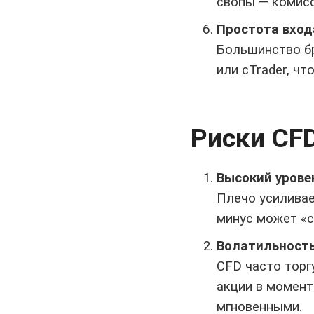
свопы — комисс
Простота вход
Большинство б
или cTrader, чт
Риски CF
Высокий урове
Плечо усиливае
минус может «с
Волатильность
CFD часто торг
акции в момент
мгновенными.