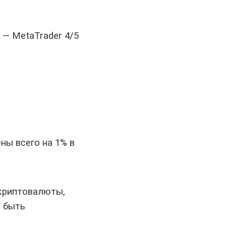
— MetaTrader 4/5
ны всего на 1% в
 криптовалюты,
т быть