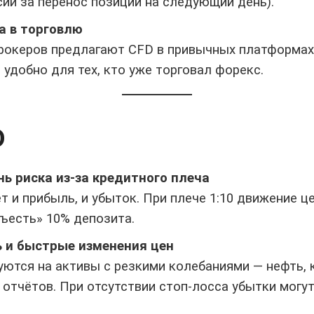
ии за перенос позиции на следующий день).
а в торговлю
рокеров предлагают CFD в привычных платформах 
о удобно для тех, кто уже торговал форекс.
D
нь риска из-за кредитного плеча
т и прибыль, и убыток. При плече 1:10 движение це
ъесть» 10% депозита.
 и быстрые изменения цен
уются на активы с резкими колебаниями — нефть,
 отчётов. При отсутствии стоп-лосса убытки могу